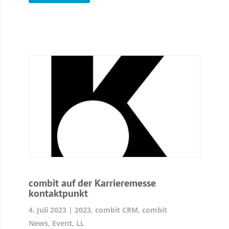
combit auf der Karrieremesse
kontaktpunkt
4. Juli 2023
|
2023
,
combit CRM
,
combit
News
,
Event
,
LL