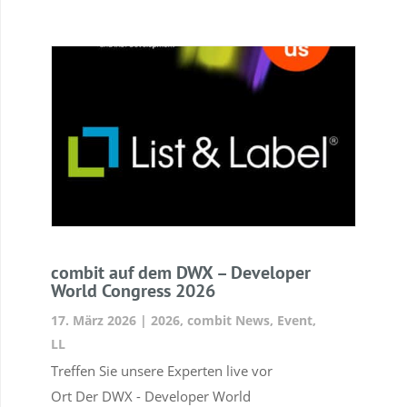
combit auf dem DWX – Developer
World Congress 2026
17. März 2026
|
2026
,
combit News
,
Event
,
LL
Treffen Sie unsere Experten live vor
Ort Der DWX - Developer World