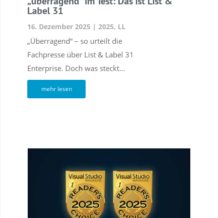
„überragend“ im Test: Das ist List &
Label 31
16. Dezember 2025
|
2025
,
LL
„Überragend“ – so urteilt die
Fachpresse über List & Label 31
Enterprise. Doch was steckt...
mehr lesen