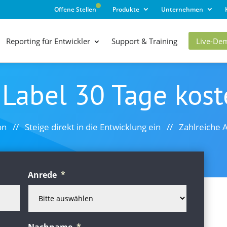
Offene Stellen
Produkte
Unternehmen
Live-De
Reporting für Entwickler
Support & Training
& Label 30 Tage kost
sion // Steige direkt in die Entwicklung ein // Zahlreich
Anrede
*
Nachname
*