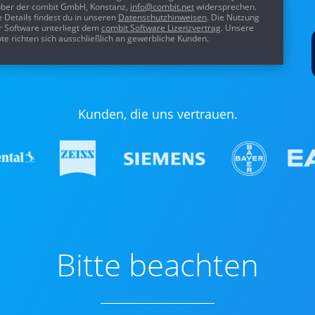
ber der combit GmbH, Konstanz,
info@combit.net
widersprechen.
 Details findest du in unseren
Datenschutzhinweisen
. Die Nutzung
r Software unterliegt dem
combit Software Lizenzvertrag
. Unsere
e richten sich ausschließlich an gewerbliche Kunden.
Kunden, die uns vertrauen.
Bitte beachten