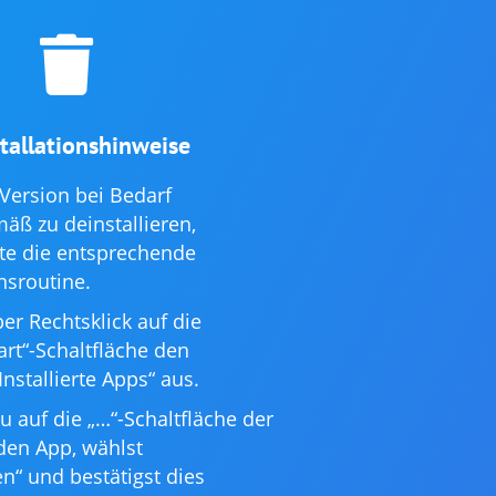

tallationshinweise
-Version bei Bedarf
ß zu deinstallieren,
te die entsprechende
nsroutine.
er Rechtsklick auf die
rt“-Schaltfläche den
nstallierte Apps“ aus.
du auf die „…“-Schaltfläche der
en App, wählst
en“ und bestätigst dies