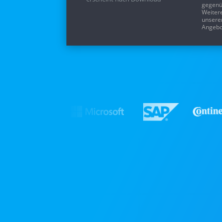
gegenü
Weitere
unsere
Angebot