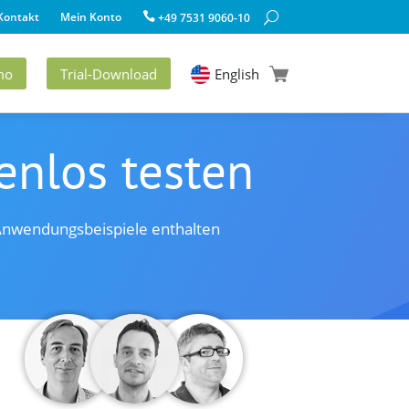
Kontakt
Mein Konto
+49 7531 9060-10
mo
Trial-Download
English
enlos testen
e Anwendungsbeispiele enthalten