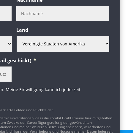
Land
ail geschickt)
*
. Meine Einwilligung kann ich jederzeit
arkierte Felder sind Pflichtfelder.
 damit einverstanden, dass die combit GmbH meine hier mitgeteilten
zum Zwecke der Zurverfügungstellung der gewünschten
ationen und meiner weiteren Betreuung speichern, verarbeiten und
darf. Ich kann der Verarbeitung und Nutzung meiner Daten jederzeit