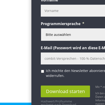
Programmiersprache
*
E-Mail (Passwort wird an diese E-M
Newsletter
Ich möchte den Newsletter abonnieren
widerrufen.
Mit * m
Download starten
Ich bin
Daten 
Inform
Hashwert/Prüfsumme
Alternative:
nutzen 
erscheint nach Download