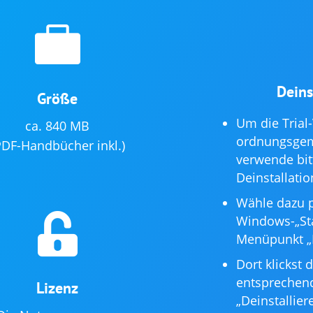

Deins
Größe
Um die Trial
ca. 840 MB
ordnungsgemä
PDF-Handbücher inkl.)
verwende bit
Deinstallatio
Wähle dazu p

Windows-„Sta
Menüpunkt „I
Dort klickst 
entsprechend
Lizenz
„Deinstallier