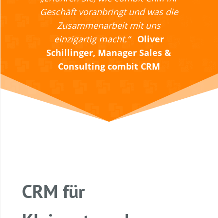
Geschäft voranbringt und was die
Zusammenarbeit mit uns
einzigartig macht.“
Oliver
Schillinger,
Manager Sales &
Consulting combit CRM
CRM für