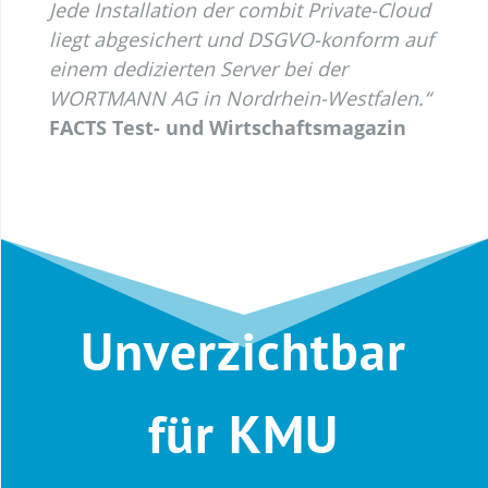
Jede Installation der combit Private-Cloud
liegt abgesichert und DSGVO-konform auf
einem dedizierten Server bei der
WORTMANN AG in Nordrhein-Westfalen.“
FACTS Test- und Wirtschaftsmagazin
Unverzichtbar
für KMU