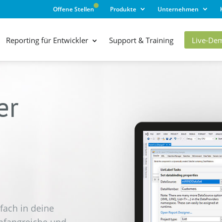
Offene Stellen
Produkte
Unternehmen
Live-De
Reporting für Entwickler
Support & Training
er
nfach in deine
mfangreiche und