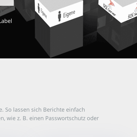
Label
e. So lassen sich Berichte einfach
n, wie z. B. einen Passwortschutz oder