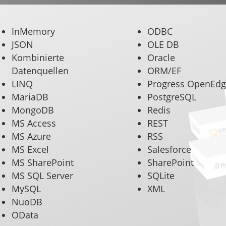
InMemory
ODBC
JSON
OLE DB
Kombinierte
Oracle
Datenquellen
ORM/EF
LINQ
Progress OpenEd
MariaDB
PostgreSQL
MongoDB
Redis
MS Access
REST
MS Azure
RSS
MS Excel
Salesforce
MS SharePoint
SharePoint
MS SQL Server
SQLite
MySQL
XML
NuoDB
OData