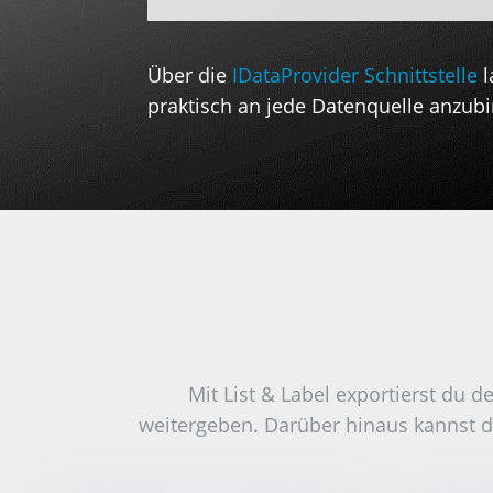
Über die
IDataProvider Schnittstelle
l
praktisch an jede Datenquelle anzub
Mit List & Label exportierst du d
weitergeben. Darüber hinaus kannst du