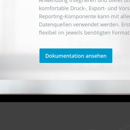
komfortable Druck-, Export- und Vor
Reporting-Komponente kann mit alle
Datenquellen verwendet werden. Erst
flexibel im jeweils benötigten Format 
Dokumentation ansehen