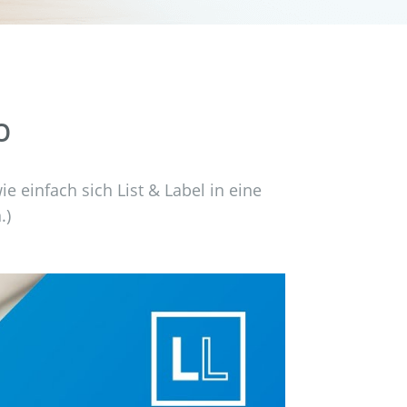
o
e einfach sich List & Label in eine
.)