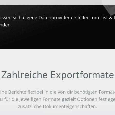
assen sich eigene Datenprovider erstellen, um List & 
inden.
Zahlreiche Exportformate
eine Berichte flexibel in die von dir benötigten Format
 für die jeweiligen Formate gezielt Optionen festlege
zusätzliche Dokumenteigenschaften.