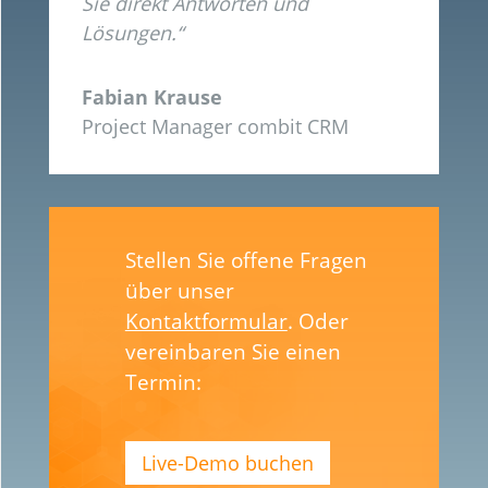
Sie direkt Antworten und
Lösungen.“
Fabian Krause
Project Manager combit CRM
Stellen Sie offene Fragen
über unser
Kontaktformular
. Oder
vereinbaren Sie einen
Termin:
Live-Demo buchen