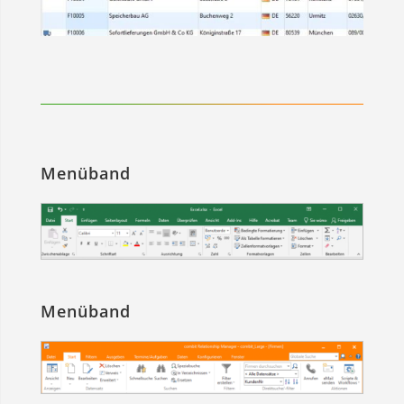
Menüband
Menüband