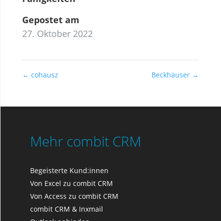
Gepostet am
27. Oktober 2022
←
cohausz
Beckhäuser
→
Mehr combit CRM
Begeisterte Kund:innen
Von Excel zu combit CRM
Von Access zu combit CRM
combit CRM & Inxmail