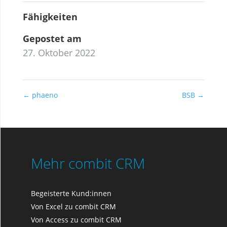
Fähigkeiten
Gepostet am
27. Oktober 2022
←
phaeno
BSB
→
Mehr combit CRM
Begeisterte Kund:innen
Von Excel zu combit CRM
Von Access zu combit CRM