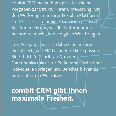
combit CRM macht Ihnen praktisch keine
Vorgaben zur Struktur Ihrer CRM-Lösung. Mit
den Werkzeugen unserer flexiblen Plattform
sind Sie deshalb für viele Szenarien gerüstet.
So können Sie das, was Ihr Unternehmen
besonders macht, in die digitale Welt bringen.
Ihre Ausgangsbasis ist dabei eine unserer
einsatzfertigen CRM-Lösungen. Diese passen
Sie Schritt für Schritt an: Von der
Datenbankstruktur zur Bedienoberfläche über
individuelle Vorlagen und Berichte bis hin zu
automatischen Workflows.
combit CRM gibt Ihnen
maximale Freiheit.