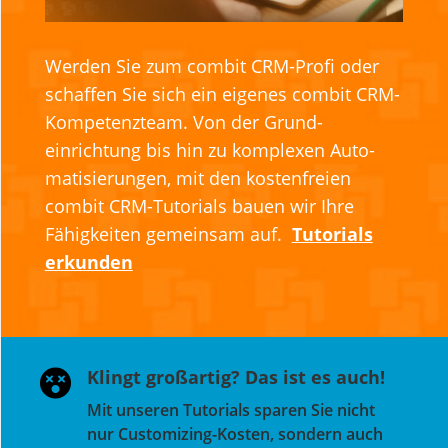
Werden Sie zum combit CRM-Profi oder
schaffen Sie sich ein eigenes combit CRM-
Kompe­tenz­team. Von der Grund­
einrichtung bis hin zu komplexen Auto­
mati­sierungen, mit den kosten­freien
combit CRM-Tutorials bauen wir Ihre
Fähigkeiten gemeinsam auf.
Tutorials
erkunden
Klingt großartig? Das ist es auch!

Mit unseren Tutorials sparen Sie nicht
nur Customizing-Kosten, sondern auch