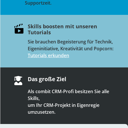
Supportzeit.
Skills boosten mit unseren
Tutorials
Sie brauchen Begeisterung für Technik,
Eigeninitiative, Kreativität und Popcorn:
Tutorials erkunden
Das große Ziel

Als combit CRM-Profi besitzen Sie alle
Skills,
um Ihr CRM-Projekt in Eigenregie
umzusetzen.