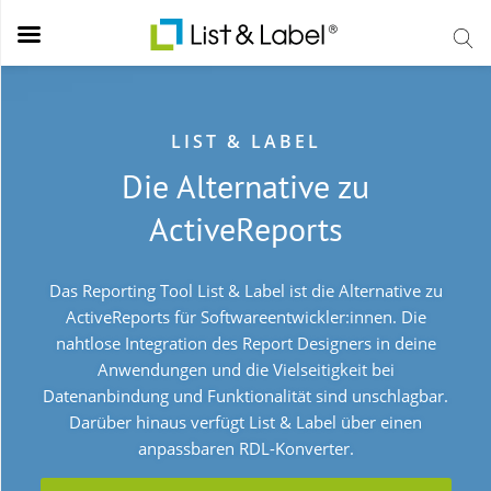
Back
Back
Back
Back
Back
Back
Back
LIST & LABEL
Über List & Label
Web
Gefragte Themen
Testen & Kaufen
Unternehmen
Produkte
Karriere
Die Alternative zu
Report Designer
Web & Cloud Reporting
Community & Ressourcen
Online-Demo List & Label
Über uns
List & Label
Übersicht Ste
Integration
Cross Platform
Forum
Online-Demo Report Server
Karriere
combit CRM
Bewerbungspr
ActiveReports
.NET-Reporting
Report Server
Knowledgebase
Trial List & Label
News
Das erwartet 
Version 31
Web Report Designer
Blog
Trial Report Server
Pressecenter
Häufige Frage
Das Reporting Tool List & Label ist die Alternative zu
ActiveReports für Softwareentwickler:innen. Die
Online-Documentation
Shop
Kontakt
Studium & Au
nahtlose Integration des Report Designers in deine
Newsletter
Anwendungen und die Vielseitigkeit bei
Datenanbindung und Funktionalität sind unschlagbar.
Darüber hinaus verfügt List & Label über einen
anpassbaren RDL-Konverter.