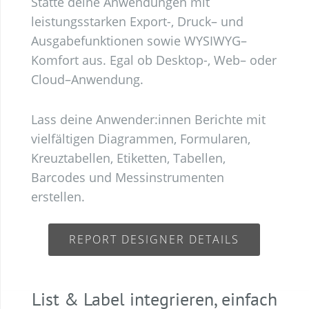
S
tatte
deine
Anwendungen
mit
leistungsstarken
Export
-,
Druck
–
und
Ausgabefunktionen
sowie
WYSIWYG
–
Komfort
aus
.
E
gal
ob
Desktop
-,
Web
–
oder
Cloud
–
Anwendung
.
L
ass
deine
Anwender
:
innen
Berichte
mit
vielfältigen
Diagrammen
,
Formularen
,
Kreuztabellen
,
Etiketten
,
Tabellen
,
Barcodes
und
Messinstrumenten
erstellen
.
REPORT DESIGNER DETAILS
List & Label integrieren, einfach