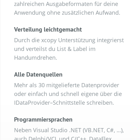
zahlreichen Ausgabeformaten für deine
Anwendung ohne zusätzlichen Aufwand.
Verteilung leichtgemacht
Durch die xcopy Unterstützung integrierst
und verteilst du List & Label im
Handumdrehen.
Alle Datenquellen
Mehr als
30
mitgelieferte
Datenprovider
oder
einfach und schnell
eigene
über
die
IDataProvider
–
Schnittstelle
schreiben
.
Programmiersprachen
Neben Visual Studio .NET (VB.NET, C#, …),
auch Delphi/VCL und C/C++, DataFlex,